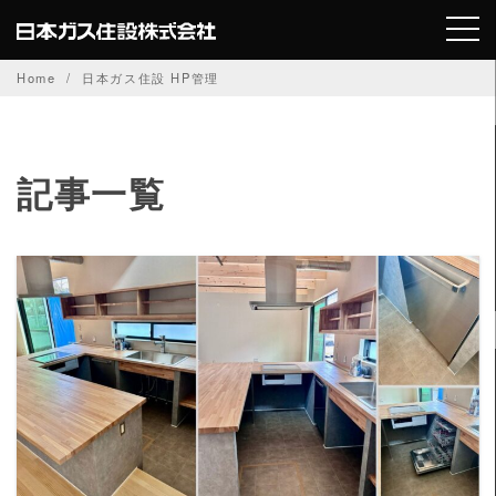
Skip
to
content
Home
日本ガス住設 HP管理
記事一覧
READ MORE