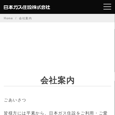
Skip
to
content
Home
会社案内
会社案内
ごあいさつ
皆様方には平素から、日本ガス住設をご利用・ご愛