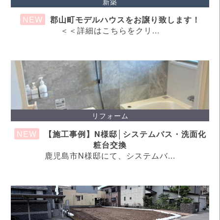
新築
parts/front-page/diy.php
on line
124
NEW
郡山町モデルハウスをお譲り致します！
＜＜詳細はこちらをクリ...
Warning
: Attempt to read property "ID" on null in
/home/ngju/ngju.co.jp/public_html/wp/wp-
content/themes/ystandard-child/template-
parts/front-page/diy.php
on line
124
Warning
: Undefined variable $page in
/home/ngju/ngju.co.jp/public_html/wp/wp-
content/themes/ystandard-child/template-
リフォーム
parts/front-page/diy.php
on line
162
NEW
【施工事例】N様邸│システムバス・洗面化
粧台交換
Warning
: Attempt to read property "ID" on null in
鹿児島市N様邸にて、システムバ...
/home/ngju/ngju.co.jp/public_html/wp/wp-
content/themes/ystandard-child/template-
parts/front-page/diy.php
on line
162
Warning
: Undefined variable $page in
/home/ngju/ngju.co.jp/public_html/wp/wp-