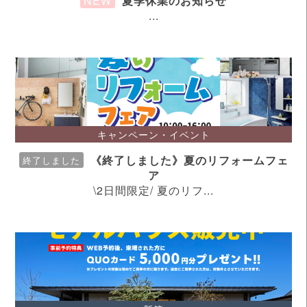
NEW
夏季休業のお知らせ
...
Warning
: Attempt to read property "ID" on null in
/home/ngju/ngju.co.jp/public_html/wp/wp-
content/themes/ystandard-child/template-
parts/front-page/diy.php
on line
53
Warning
: Undefined variable $page in
/home/ngju/ngju.co.jp/public_html/wp/wp-
content/themes/ystandard-child/template-
キャンペーン・イベント
parts/front-page/diy.php
on line
84
《終了しました》夏のリフォームフェ
終了しました
ア
Warning
: Attempt to read property "ID" on null in
\2日間限定/ 夏のリフ...
/home/ngju/ngju.co.jp/public_html/wp/wp-
content/themes/ystandard-child/template-
parts/front-page/diy.php
on line
84
Warning
: Undefined variable $page in
/home/ngju/ngju.co.jp/public_html/wp/wp-
content/themes/ystandard-child/template-