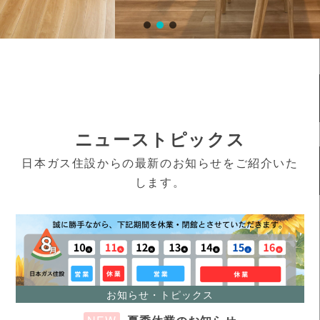
ニューストピックス
日本ガス住設からの最新のお知らせをご紹介いた
します。
Warning
: Undefined variable $page in
/home/ngju/ngju.co.jp/public_html/wp/wp-
content/themes/ystandard-child/template-
お知らせ・トピックス
parts/front-page/diy.php
on line
53