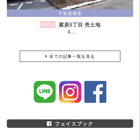
content/themes/ystandard-child/template-
不動産事業
parts/front-page/diy.php
on line
197
NEW
紫原5丁目 売土地
&...
Warning
: Attempt to read property "ID" on null in
/home/ngju/ngju.co.jp/public_html/wp/wp-
content/themes/ystandard-child/template-
全ての記事一覧を見る
parts/front-page/diy.php
on line
197
フェイスブック