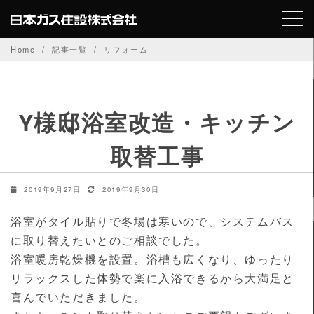
Skip
to
content
Home
記事一覧
リフォーム
Y様邸浴室改造・キッチン
取替工事
2019年9月27日
2019年9月30日
浴室がタイル貼りで冬場は寒いので、システムバス
に取り替えたいとのご相談でした。
浴室暖房乾燥機を設置。浴槽も広くなり、ゆったり
リラックスした体勢で楽に入浴できるから大満足と
喜んでいただきました。