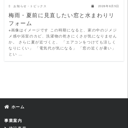
お知らせ・トピックス
2026年6月5日
梅雨・夏前に見直したい窓と水まわりリ
フォーム
※画像はイメージです この時期になると、家の中のジメジ
メ感や浴室のカビ、洗濯物の乾きにくさが気になりません
か。 さらに夏が近づくと、 「エアコンをつけても涼しく
なりにくい」 「電気代が気になる」 「窓の近くが暑い」
とい …
ホーム
事業案内
建設事業