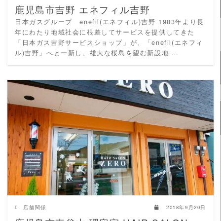
鹿児島市吉野 エネフィル吉野
日本ガスグループ enefil(エネフィル)吉野 1983年より長
年にわたり地域社会に根差してサービスを提供してきた
「日本ガス吉野サービスショップ」が、「enefil(エネフィ
ル)吉野」へと一新し、雄大な桜島を望む新設地 …
READ MORE
店舗関係
2018年9月20日