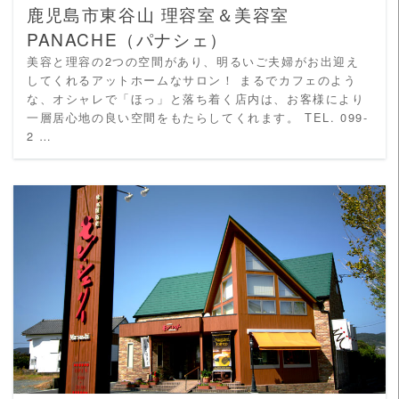
鹿児島市東谷山 理容室＆美容室
PANACHE（パナシェ）
美容と理容の2つの空間があり、明るいご夫婦がお出迎え
してくれるアットホームなサロン！ まるでカフェのよう
な、オシャレで「ほっ」と落ち着く店内は、お客様により
一層居心地の良い空間をもたらしてくれます。 TEL. 099-
2 …
READ MORE