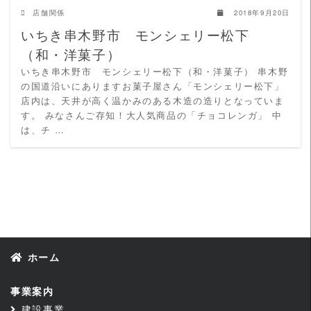
店舗関係
2018年9月20日
いちき串木野市 モンシェリー松下
（和・洋菓子）
いちき串木野市 モンシェリー松下（和・洋菓子） 串木野
の国道沿いにありますお菓子屋さん「モンシェリー松下」
店内は、天井が高く温かみのある木造の造りとなっていま
す。 みなさんご存知！大人気商品の「チョコレンガ」 中
は、チ …
ホーム
事業案内
建設事業