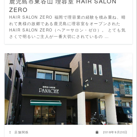
鹿児島市東谷山 理容室 HAIR SALON
ZERO
HAIR SALON ZERO 福岡で理容業の経験を積み重ね、晴
れて奥様の故郷である鹿児島に理容室をオープンされた
HAIR SALON ZERO（ヘアーサロン・ゼロ）。 とても気
さくで明るいご主人が一番大切にされているの …
READ MORE
店舗関係
2018年9月20日