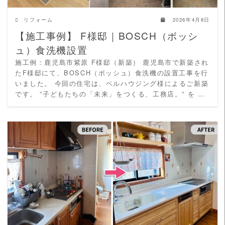
リフォーム
2026年4月8日
【施工事例】 F様邸｜BOSCH（ボッシ
ュ）食洗機設置
施工例：鹿児島市紫原 F様邸（新築） 鹿児島市で新築され
たF様邸にて、BOSCH（ボッシュ）食洗機の設置工事を行
いました。 今回の住宅は、ベルハウジング様によるご新築
です。 ”子どもたちの「未来」をつくる、工務店。” を …
READ MORE