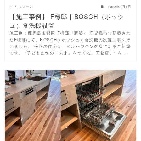
リフォーム
2026年4月8日
【施工事例】 F様邸｜BOSCH（ボッシ
ュ）食洗機設置
施工例：鹿児島市紫原 F様邸（新築） 鹿児島市で新築され
たF様邸にて、BOSCH（ボッシュ）食洗機の設置工事を行
いました。 今回の住宅は、ベルハウジング様によるご新築
です。 ”子どもたちの「未来」をつくる、工務店。” を …
READ MORE