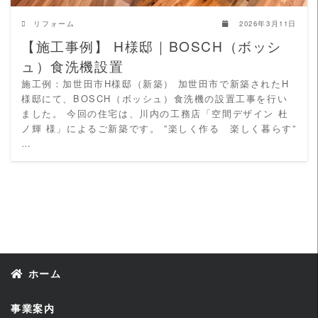
リフォーム
2026年3月11日
【施工事例】 H様邸｜BOSCH（ボッシ
ュ）食洗機設置
施工例：加世田市H様邸（新築） 加世田市で新築されたH
様邸にて、BOSCH（ボッシュ）食洗機の設置工事を行い
ました。 今回の住宅は、川内の工務店「空間デザイン 杜
ノ輝 様」によるご新築です。 ”楽しく作る 楽しく暮らす”
…
ホーム
事業案内