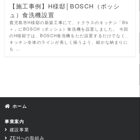
【施工事例】H様邸│BOSCH（ボッシ
ュ）食洗機設置
鹿児島市H様邸の新築工事にて、トクラスのキッチン「Bb
＋」にBOSCH（ボッシュ）食洗機を設置しました。 今回
のH様邸では、BOSCH食洗機をただ設置するだけでなく、
キッチン全体のラインが美しく揃うよう、細かな納まりに
も …
ホーム
事業案内
建設事業
ZEHへの取組み