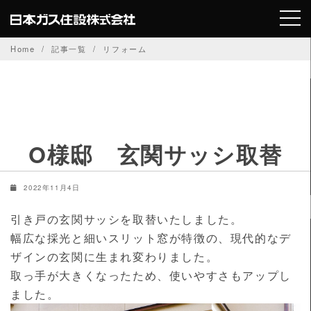
Skip
to
content
Home
記事一覧
リフォーム
O様邸 玄関サッシ取替
2022年11月4日
引き戸の玄関サッシを取替いたしました。
幅広な採光と細いスリット窓が特徴の、現代的なデ
ザインの玄関に生まれ変わりました。
取っ手が大きくなったため、使いやすさもアップし
ました。