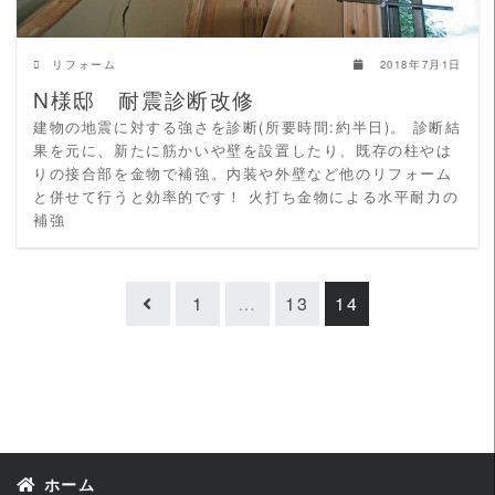
リフォーム
2018年7月1日
N様邸 耐震診断改修
建物の地震に対する強さを診断(所要時間:約半日)。 診断結
果を元に、新たに筋かいや壁を設置したり、既存の柱やは
りの接合部を金物で補強。内装や外壁など他のリフォーム
と併せて行うと効率的です！ 火打ち金物による水平耐力の
補強
1
…
13
14
ホーム