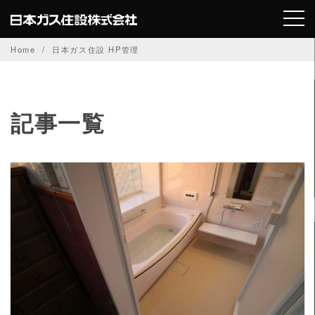
Skip
to
content
Home
日本ガス住設 HP管理
記事一覧
READ MORE