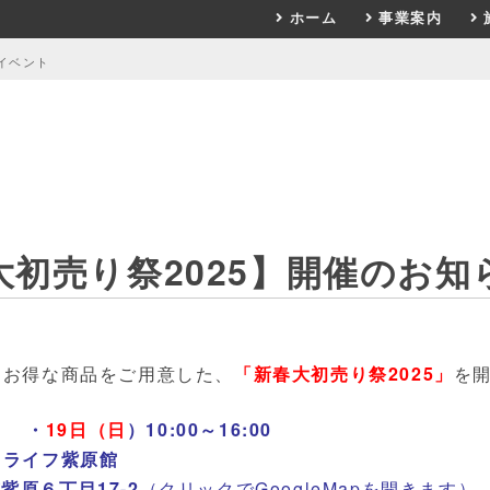
ホーム
事業案内
イベント
大初売り祭2025】開催のお知
、お得な商品をご用意した、
「新春大初売り祭2025」
を開
）
・
19日（日
）
10:00～16:00
ィライフ紫原館
市紫原６丁目17-2
（クリックでGoogleMapを開きます）