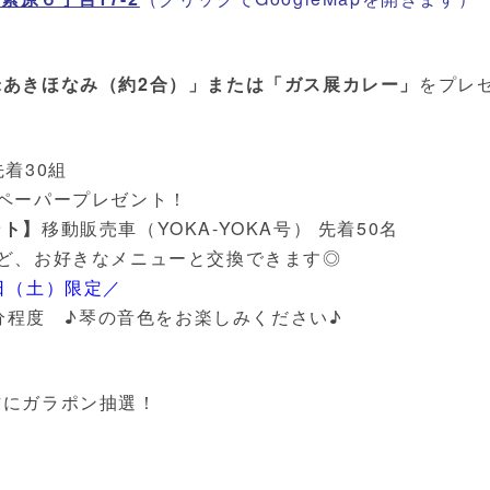
米あきほなみ（約2合）」または
「ガス展カレー」
をプレ
先着30組
ペーパープレゼント！
ント】
移動販売車（YOKA-YOKA号） 先着50名
ど、お好きなメニューと交換できます◎
日（土）限定／
5分程度 ♪琴の音色をお楽しみください♪
方にガラポン抽選！