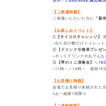
【ご来場特典】
ご来場いただいた方に
「新
【お楽しみイベント】
➀
【サイコロチャレンジ】
–出た目の数だけトイレット
②
【ドリンク引換券プレゼ
–ホットドリンクやおでんな
③
【琴のミニ演奏会】
＼18
–11時～／14時～ 各回1
【お見積り特典】
会場でお見積り依頼された
※お一組様1回限り
【ご成約特典】