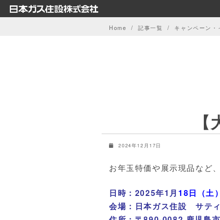
Skip
to
Home
記事一覧
キャンペーン・
content
【
2024年12月17日
お年玉特価や展示現品など
日時：2025年1月
18日（土
会場：日本ガス住設 サテ
住所：
〒890-0082 鹿児島