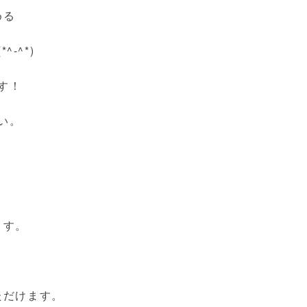
める
-^*)
す！
い。
ます。
ただけます。