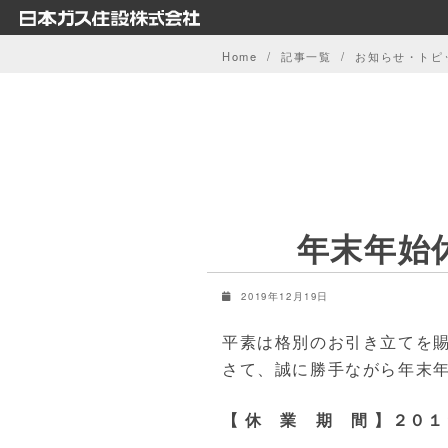
Skip
to
Home
記事一覧
お知らせ・トピ
content
年末年始
2019年12月19日
平素は格別のお引き立てを
さて、誠に勝手ながら年末
【 休 業 期 間 】２０