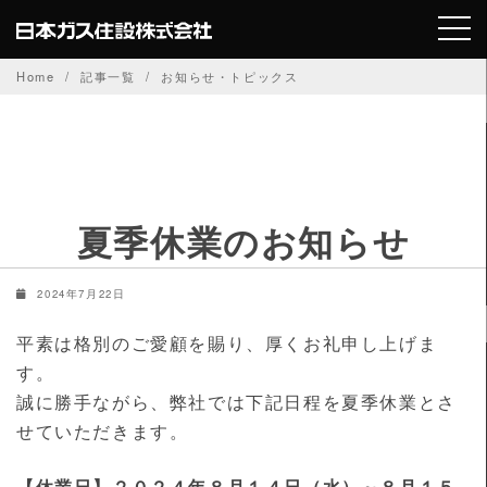
Skip
to
content
Home
記事一覧
お知らせ・トピックス
夏季休業のお知らせ
2024年7月22日
平素は格別のご愛顧を賜り、厚くお礼申し上げま
す。
誠に勝手ながら、弊社では下記日程を夏季休業とさ
せていただきます。
【休業日】２０２４年８月１４日（水）～８月１５