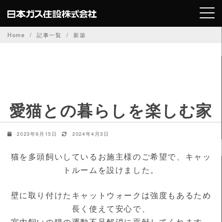
Skip
to
content
Home
記事一覧
新築
愛猫との暮らしを楽しむ家
2023年9月15日
2024年4月3日
猫を多頭飼いしているお施主様のご希望で、キャッ
トルームを設けました。
壁に取り付けたキャットウォークは強度もあるため
長く使えて安心で、
室内飼いの猫の運動不足解消に貢献してくれます。