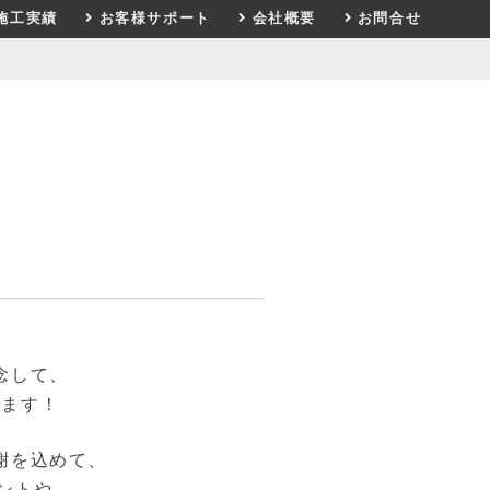
施工実績
お客様サポート
会社概要
お問合せ
念して、
します！
謝を込めて、
ントや