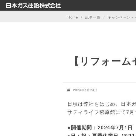
Skip
to
Home
記事一覧
キャンペーン・
content
【リフォーム
2024年6月24日
日頃は弊社をはじめ、日本
サティライフ紫原館にて7月1
●開催期間：2024年7月1日（
※日・祝・夏季休業日（8/1