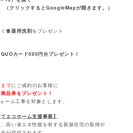
（クリックするとGoogleMapが開きます。）
なく
食器用洗剤
をプレゼント
に
QUOカード500円分プレゼント！
末まで
にご成約のお客様に
ー商品券をプレゼント！
フォーム工事を対象とします。
育てエコホーム支援事業】
や、高い省エネ性能を有する新築住宅の取得や
助金が交付されます。