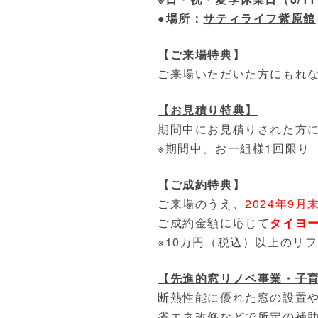
●場所：
サティライフ紫原館
【ご来場特典】
ご来場いただいた方にもれ
【お見積り特典】
期間中にお見積りされた方
※期間中、お一組様1回限り
【ご成約特典】
ご来場のうえ、
2024年9月
ご成約金額に応じて
タイヨ
※10万円（税込）以上のリ
【先進的窓リノベ事業・子
断熱性能に優れた窓の設置
省エネ改修などで所定の補